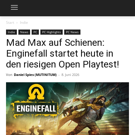
Start
Indie
Indie
News
PC
PC Highlights
PC News
Mad Max auf Schienen:
Enginefall startet heute in
den riesigen Open Playtest!
Von
Daniel Spies (MUTINITUM)
-
8. Juni 2026