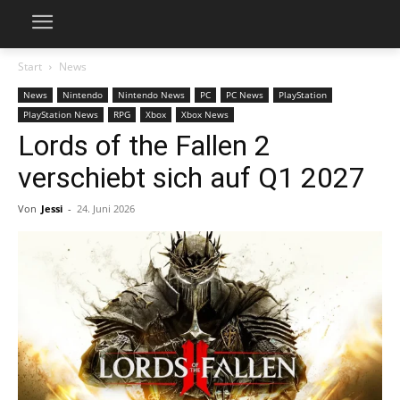
Start
News
News
Nintendo
Nintendo News
PC
PC News
PlayStation
PlayStation News
RPG
Xbox
Xbox News
Lords of the Fallen 2
verschiebt sich auf Q1 2027
Von
Jessi
-
24. Juni 2026