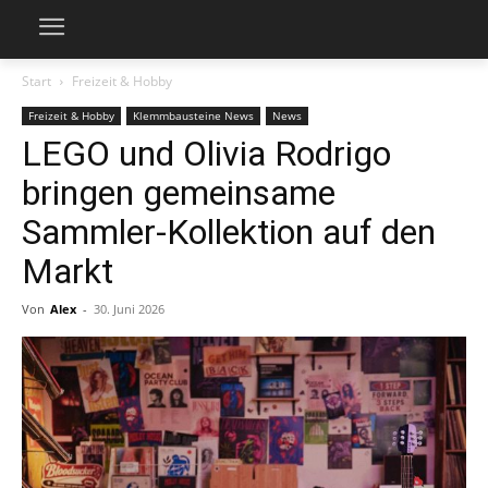
Start
Freizeit & Hobby
Freizeit & Hobby
Klemmbausteine News
News
LEGO und Olivia Rodrigo
bringen gemeinsame
Sammler-Kollektion auf den
Markt
Von
Alex
-
30. Juni 2026