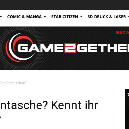
COMIC & MANGA
STAR CITIZEN
3D-DRUCK & LASER
 OneState schon?
ntasche? Kennt ihr
?