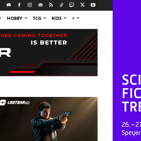
HOBBY
TCG
KIDS
+