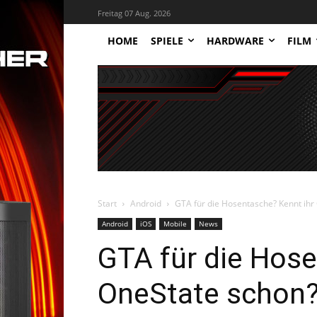
Freitag 07 Aug. 2026
HOME
SPIELE
HARDWARE
FILM
Start
Android
GTA für die Hosentasche? Kennt ihr
Android
iOS
Mobile
News
GTA für die Hose
OneState schon