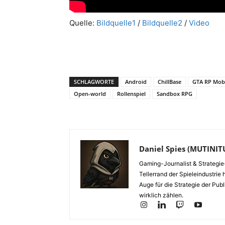
Quelle:
Bildquelle1
/
Bildquelle2
/
Video
SCHLAGWORTE
Android
ChillBase
GTA RP Mob
Open-world
Rollenspiel
Sandbox RPG
Daniel Spies (MUTINI
Gaming-Journalist & Strategie-
Tellerrand der Spieleindustrie
Auge für die Strategie der Publ
wirklich zählen.