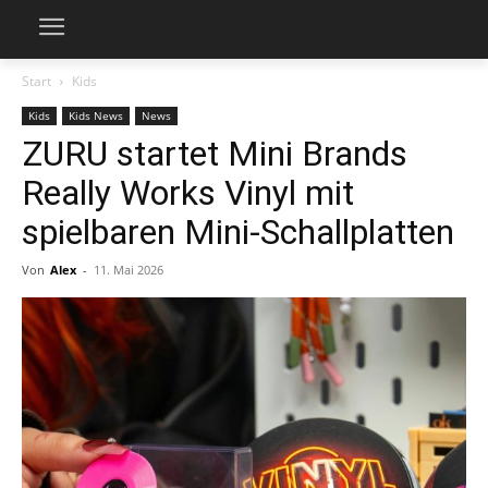
Start
Kids
Kids
Kids News
News
ZURU startet Mini Brands
Really Works Vinyl mit
spielbaren Mini-Schallplatten
Von
Alex
-
11. Mai 2026