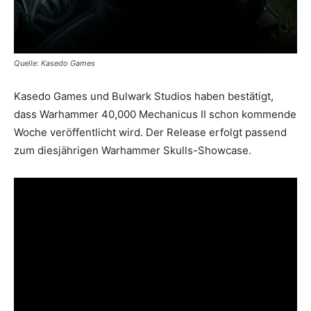
Quelle: Kasedo Games
Kasedo Games und Bulwark Studios haben bestätigt,
dass Warhammer 40,000 Mechanicus II schon kommende
Woche veröffentlicht wird. Der Release erfolgt passend
zum diesjährigen Warhammer Skulls-Showcase.