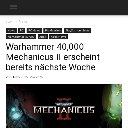
Start
News
News
PC
PC News
PlayStation
PlayStation News
Warhammer 40.000
Xbox
Xbox News
Warhammer 40,000
Mechanicus II erscheint
bereits nächste Woche
Von
Hito
-
15. Mai 2026