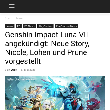
Start
News
News
PC
PC News
PlayStation
PlayStation News
Genshin Impact Luna VII
angekündigt: Neue Story,
Nicole, Lohen und Prune
vorgestellt
Von
Alex
-
8. Mai 2026