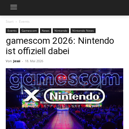
Start
Events
Events
Gamescom
News
Nintendo
Nintendo News
gamescom 2026: Nintendo
ist offiziell dabei
Von
Jessi
-
18. Mai 2026