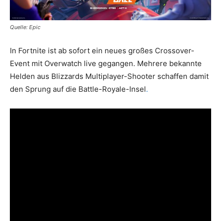
Quelle: Epic
In
Fortnite
ist ab sofort ein neues großes Crossover-
Event mit
Overwatch
live gegangen. Mehrere bekannte
Helden aus Blizzards Multiplayer-Shooter schaffen damit
den Sprung auf die Battle-Royale-Insel
.