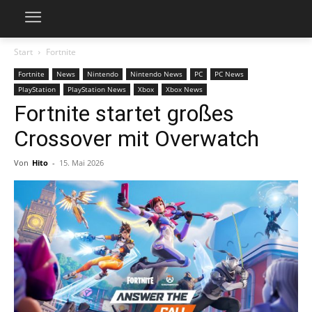
Start
Fortnite
Fortnite
News
Nintendo
Nintendo News
PC
PC News
PlayStation
PlayStation News
Xbox
Xbox News
Fortnite startet großes
Crossover mit Overwatch
Von
Hito
-
15. Mai 2026