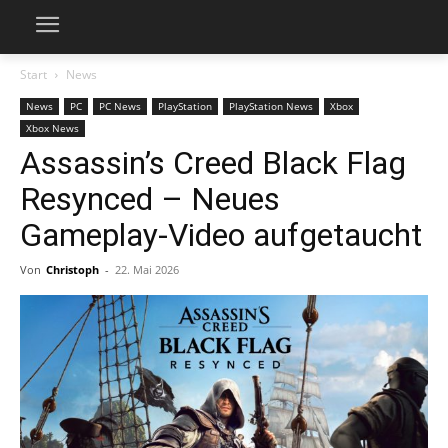
Start
News
News
PC
PC News
PlayStation
PlayStation News
Xbox
Xbox News
Assassin’s Creed Black Flag
Resynced – Neues
Gameplay-Video aufgetaucht
Von
Christoph
-
22. Mai 2026