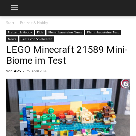
Start
Freizeit & Hobby
Freizeit & Hobby
Kids
Klemmbausteine News
Klemmbausteine Test
News
Tests von Spielwaren
LEGO Minecraft 21589 Mini-
Biome im Test
Von
Alex
-
25. April 2026