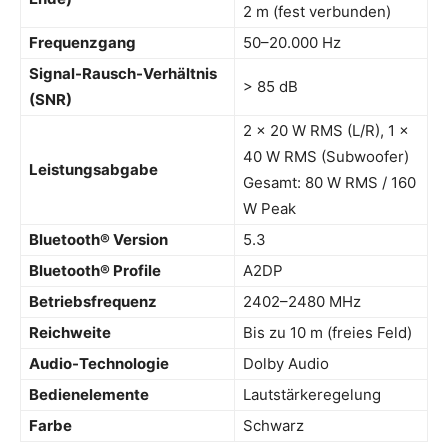
2 m (fest verbunden)
Frequenzgang
50–20.000 Hz
Signal-Rausch-Verhältnis
> 85 dB
(SNR)
2 × 20 W RMS (L/R), 1 ×
40 W RMS (Subwoofer)
Leistungsabgabe
Gesamt: 80 W RMS / 160
W Peak
Bluetooth® Version
5.3
Bluetooth® Profile
A2DP
Betriebsfrequenz
2402–2480 MHz
Reichweite
Bis zu 10 m (freies Feld)
Audio-Technologie
Dolby Audio
Bedienelemente
Lautstärkeregelung
Farbe
Schwarz