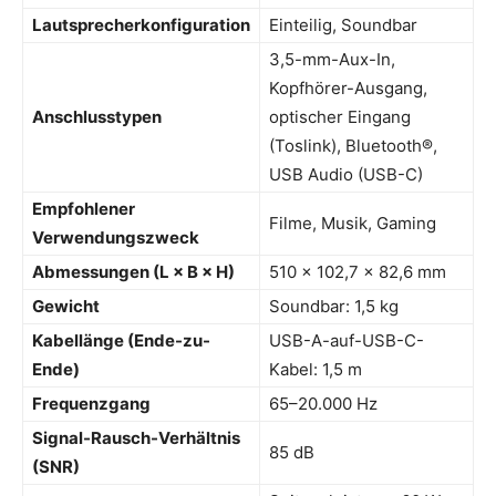
Lautsprecherkonfiguration
Einteilig, Soundbar
3,5-mm-Aux-In,
Kopfhörer-Ausgang,
Anschlusstypen
optischer Eingang
(Toslink), Bluetooth®,
USB Audio (USB-C)
Empfohlener
Filme, Musik, Gaming
Verwendungszweck
Abmessungen (L × B × H)
510 × 102,7 × 82,6 mm
Gewicht
Soundbar: 1,5 kg
Kabellänge (Ende-zu-
USB-A-auf-USB-C-
Ende)
Kabel: 1,5 m
Frequenzgang
65–20.000 Hz
Signal-Rausch-Verhältnis
85 dB
(SNR)