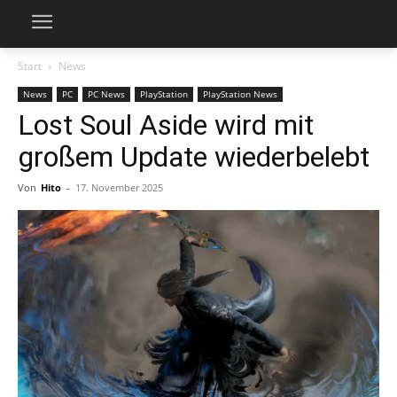
Start
News
News
PC
PC News
PlayStation
PlayStation News
Lost Soul Aside wird mit
großem Update wiederbelebt
Von
Hito
-
17. November 2025