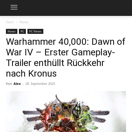
Start
News
News
PC
PC News
Warhammer 40,000: Dawn of
War IV – Erster Gameplay-
Trailer enthüllt Rückkehr
nach Kronus
Von
Alex
-
28. September 2025