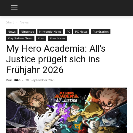
Start
News
News
Nintendo
Nintendo News
PC
PC News
PlayStation
PlayStation News
Xbox
Xbox News
My Hero Academia: All’s
Justice prügelt sich ins
Frühjahr 2026
Von
Hito
-
30. September 2025