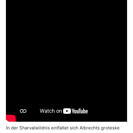
In der Sharvalwildnis entfaltet sich Albrechts groteske