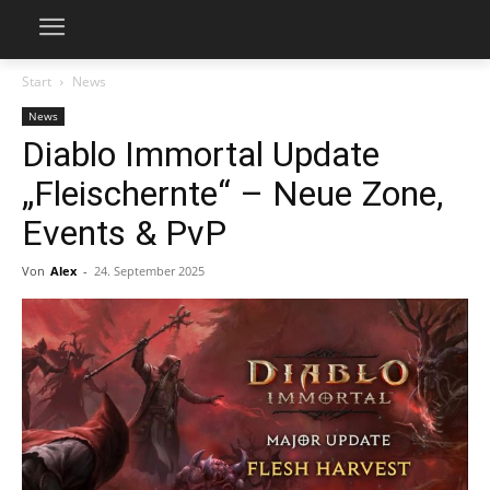
Start
News
News
Diablo Immortal Update
„Fleischernte“ – Neue Zone,
Events & PvP
Von
Alex
-
24. September 2025