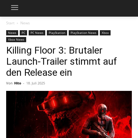
Start
News
News
PC
PC News
PlayStation
PlayStation News
Xbox
Xbox News
Killing Floor 3: Brutaler
Launch-Trailer stimmt auf
den Release ein
Von
Hito
-
18. Juli 2025