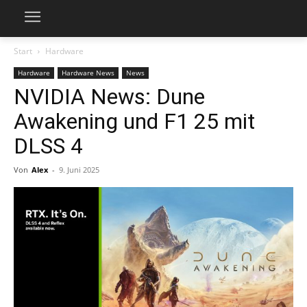
Start
Hardware
Hardware
Hardware News
News
NVIDIA News: Dune
Awakening und F1 25 mit
DLSS 4
Von
Alex
-
9. Juni 2025