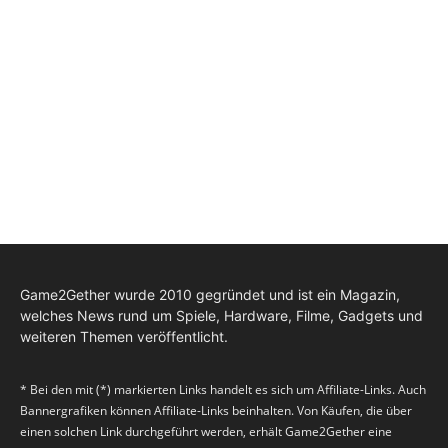
Game2Gether wurde 2010 gegründet und ist ein Magazin,
welches News rund um Spiele, Hardware, Filme, Gadgets und
weiteren Themen veröffentlicht.
* Bei den mit (*) markierten Links handelt es sich um Affiliate-Links. Auch
Bannergrafiken können Affiliate-Links beinhalten. Von Käufen, die über
einen solchen Link durchgeführt werden, erhält Game2Gether eine