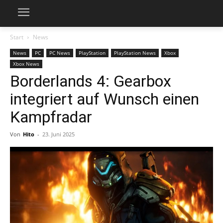
Start
News
News
PC
PC News
PlayStation
PlayStation News
Xbox
Xbox News
Borderlands 4: Gearbox
integriert auf Wunsch einen
Kampfradar
Von
Hito
-
23. Juni 2025