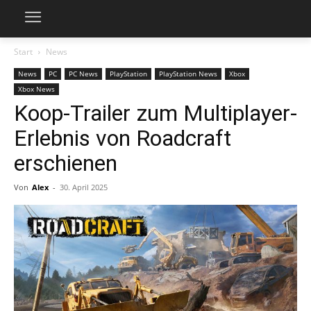
Start
News
News
PC
PC News
PlayStation
PlayStation News
Xbox
Xbox News
Koop-Trailer zum Multiplayer-
Erlebnis von Roadcraft
erschienen
Von
Alex
-
30. April 2025