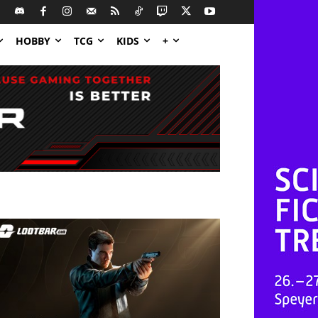
HOBBY
TCG
KIDS
+