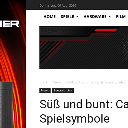
Donnerstag 06 Aug. 2026
HOME
SPIELE
HARDWARE
FILM
Start
News
Süß und bunt: Candy & Co als Spielsy
News
Zentralarchiv
Süß und bunt: Ca
Spielsymbole