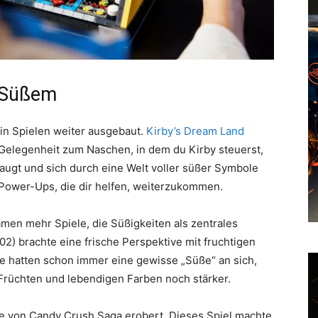
 Süßem
in Spielen weiter ausgebaut.
Kirby’s Dream Land
t Gelegenheit zum Naschen, in dem du Kirby steuerst,
augt und sich durch eine Welt voller süßer Symbole
t Power-Ups, die dir helfen, weiterzukommen.
en mehr Spiele, die Süßigkeiten als zentrales
2) brachte eine frische Perspektive mit fruchtigen
 hatten schon immer eine gewisse „Süße“ an sich,
 Früchten und lebendigen Farben noch stärker.
e von Candy Crush Saga erobert. Dieses Spiel machte