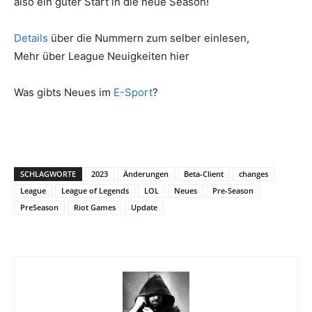
also ein guter Start in die neue Season!
Details
über die Nummern zum selber einlesen,
Mehr über League Neuigkeiten hier
Was gibts Neues im
E-Sport
?
SCHLAGWORTE
2023
Änderungen
Beta-Client
changes
League
League of Legends
LOL
Neues
Pre-Season
PreSeason
Riot Games
Update