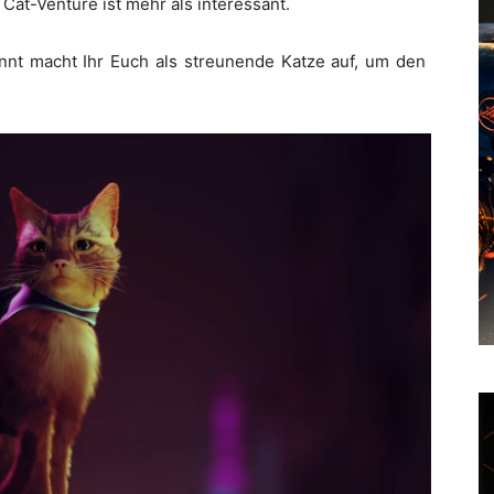
Cat-Venture ist mehr als interessant.
ennt macht Ihr Euch als streunende Katze auf, um den