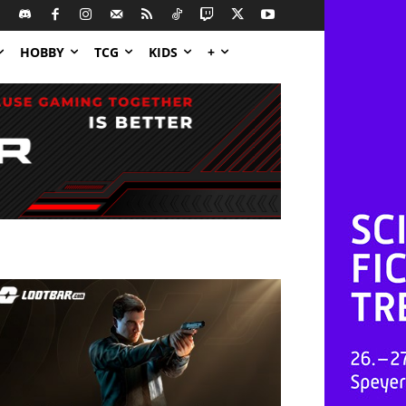
HOBBY
TCG
KIDS
+