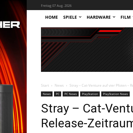
Freitag 07 Aug. 2026
HOME
SPIELE
HARDWARE
FILM
Start
News
Stray – Cat-Venture auf vier Pfoten – 
News
PC
PC News
PlayStation
PlayStation News
Stray – Cat-Vent
Release-Zeitraum