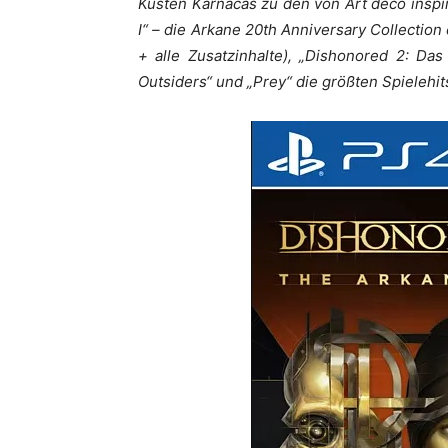
Küsten Karnacas zu den von Art déco inspi
I“ – die Arkane 20th Anniversary Collection 
+ alle Zusatzinhalte), „Dishonored 2: Da
Outsiders“ und „Prey“ die größten Spielehit