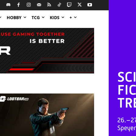
HOBBY
TCG
KIDS
+