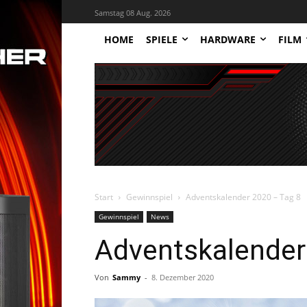
Samstag 08 Aug. 2026
HOME
SPIELE
HARDWARE
FILM
Start
Gewinnspiel
Adventskalender 2020 – Tag 8
Gewinnspiel
News
Adventskalender
Von
Sammy
-
8. Dezember 2020