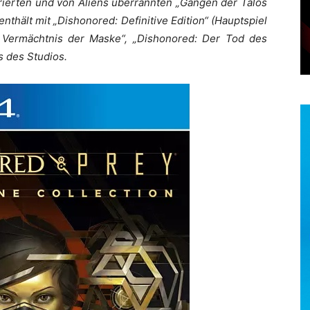
rierten und von Aliens überrannten „Gängen der Talos
enthält mit „Dishonored: Definitive Edition“ (Hauptspiel
s Vermächtnis der Maske“, „Dishonored: Der Tod des
s des Studios.