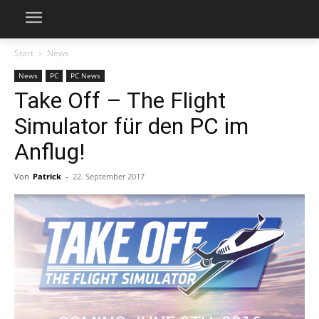
Start
News
News
PC
PC News
Take Off – The Flight
Simulator für den PC im
Anflug!
Von
Patrick
-
22. September 2017