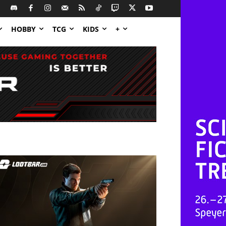
HOBBY
TCG
KIDS
+