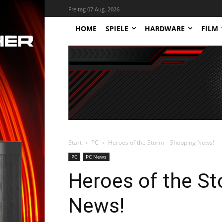
Freitag 07 Aug. 2026
HOME
SPIELE
HARDWARE
FILM
Start
PC
Heroes of the Storm – Shopping News!
PC
PC News
Heroes of the S
News!