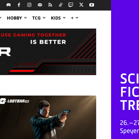
HOBBY
TCG
KIDS
+