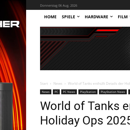
Donnerstag 06 Aug. 2026
HOME
SPIELE
HARDWARE
FILM
Start
News
World of Tanks enthüllt Details der H
News
PC
PC News
PlayStation
PlayStation News
World of Tanks en
Holiday Ops 202