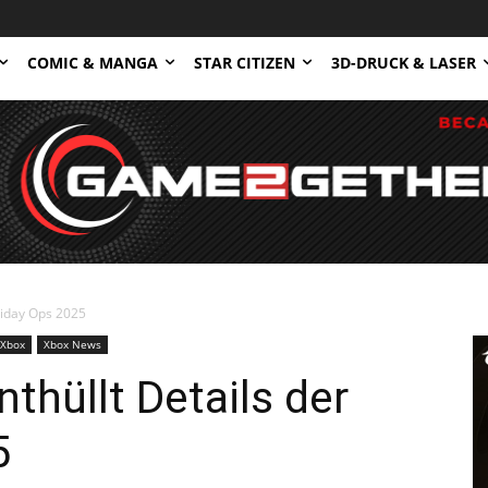
COMIC & MANGA
STAR CITIZEN
3D-DRUCK & LASER
oliday Ops 2025
Xbox
Xbox News
thüllt Details der
5