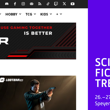
HOBBY
TCG
KIDS
+