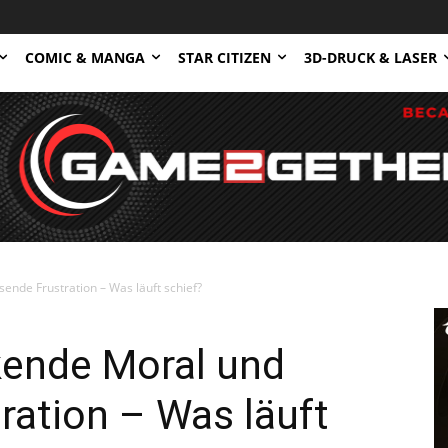
COMIC & MANGA
STAR CITIZEN
3D-DRUCK & LASER
ende Frustration – Was läuft schief?
nkende Moral und
ation – Was läuft