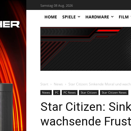
Samstag 08 Aug. 2026
HOME
SPIELE
HARDWARE
FILM
Start
News
Star Citizen: Sinkende Moral und wachs
News
PC
PC News
Star Citizen
Star Citizen News
Star Citizen: Si
wachsende Frustr