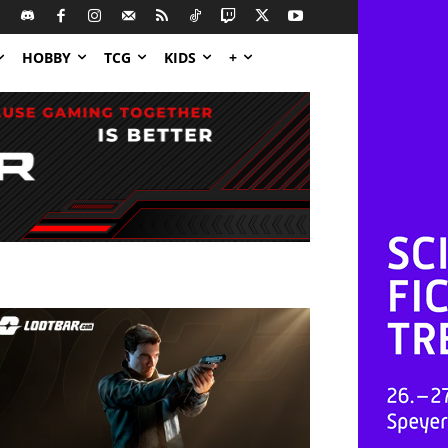
HOBBY
TCG
KIDS
+