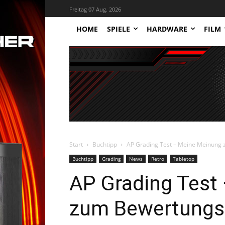
Freitag 07 Aug. 2026
HOME
SPIELE
HARDWARE
FILM
Start
Buchtipp
AP Grading Test – Meine Meinung
Buchtipp
Grading
News
Retro
Tabletop
AP Grading Test
zum Bewertungs