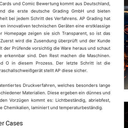
ng Cards und Comic Bewertung kommt aus Deutschland,
sind die erste deutsche Grading GmbH und bieten
heit bei jedem Schritt des Verfahrens. AP Grading hat
hren innovativen technischen Geräten eine erstklassige
r Homepage zeigen sie sich Transparent, so ist das
n. Zuerst wird die Zusendung überprüft und der Kunde
olt der Prüfende vorsichtig die Ware heraus und schaut
ge erkennbar sind. Den Rest machen die Maschinen.
d O in diesem Prozess. Der letzte Schritt ist die
aschallschweißgerät stellt AP diese sicher.
patentiertes Druckverfahren, welches besonders lange
rschiedener Materialien. Diese ergeben ein dünnes und
den Vorzügen kommt es: Lichtbeständig, abriebfest,
e Chemikalien, laminiert und temperaturbeständig.
er Cases