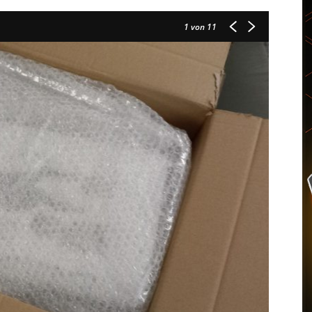
1
von 11