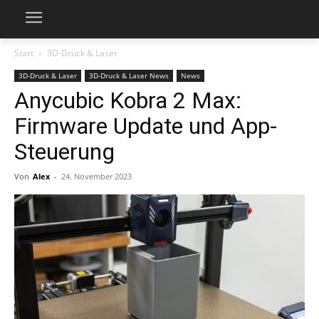
Start
3D-Druck & Laser
3D-Druck & Laser
3D-Druck & Laser News
News
Anycubic Kobra 2 Max:
Firmware Update und App-
Steuerung
Von
Alex
-
24. November 2023