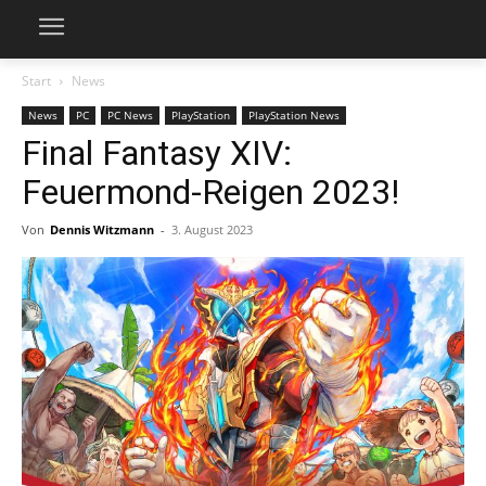
Start
News
News
PC
PC News
PlayStation
PlayStation News
Final Fantasy XIV:
Feuermond-Reigen 2023!
Von
Dennis Witzmann
-
3. August 2023