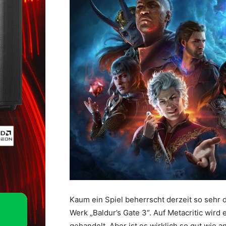
Kaum ein Spiel beherrscht derzeit so sehr
Werk „Baldur’s Gate 3“. Auf Metacritic wird
gehandelt. Aber ist es wirklich so gut wie 