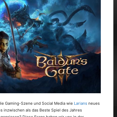
 die Gaming-Szene und Social Media wie
Larians
neues
 es inzwischen als das Beste Spiel des Jahres
angepriesen? Diese Frage haben wir uns in der