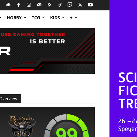
HOBBY
TCG
KIDS
+
Overview
99