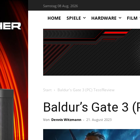
Samstag 08 Aug. 2026
HOME
SPIELE
HARDWARE
FILM
Start
Baldur's Gate 3 (PC) Test/Review
Baldur’s Gate 3 
Von
Dennis Witzmann
-
21. August 2023