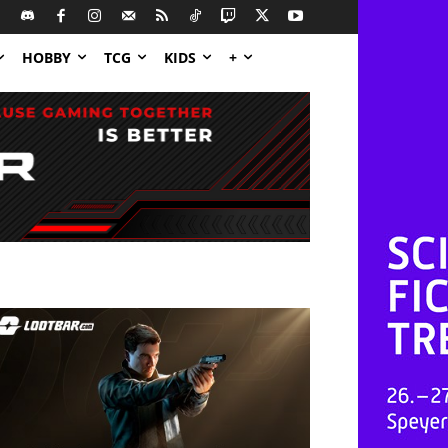
HOBBY
TCG
KIDS
+