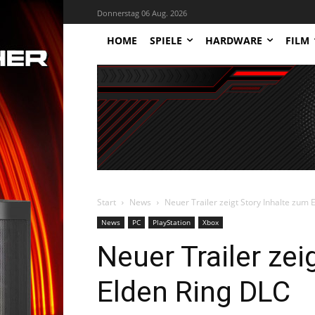
Donnerstag 06 Aug. 2026
HOME
SPIELE
HARDWARE
FILM
Start
News
Neuer Trailer zeigt Story Inhalte zum 
News
PC
PlayStation
Xbox
Neuer Trailer zei
Elden Ring DLC