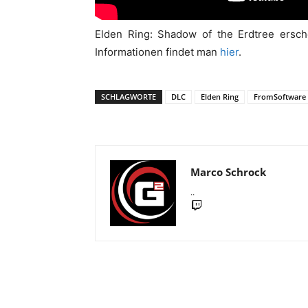
Elden Ring: Shadow of the Erdtree ersche
Informationen findet man
hier
.
SCHLAGWORTE
DLC
Elden Ring
FromSoftware
Marco Schrock
..