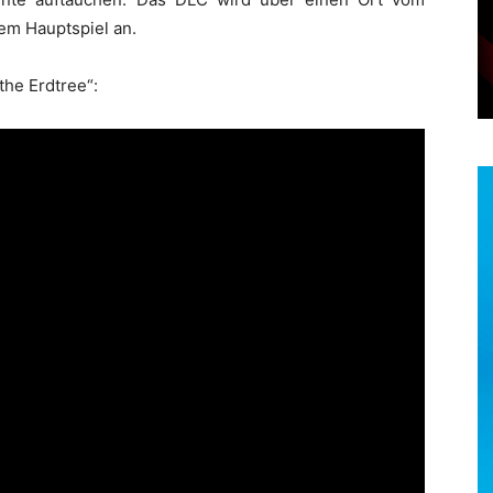
em Hauptspiel an.
the Erdtree“: