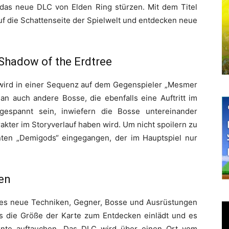
n das neue DLC von Elden Ring stürzen. Mit dem Titel
uf die Schattenseite der Spielwelt und entdecken neue
 Shadow of the Erdtree
wird in einer Sequenz auf dem Gegenspieler „Mesmer
an auch andere Bosse, die ebenfalls eine Auftritt im
 gespannt sein, inwiefern die Bosse untereinander
kter im Storyverlauf haben wird. Um nicht spoilern zu
nten „Demigods“ eingegangen, der im Hauptspiel nur
en
es neue Techniken, Gegner, Bosse und Ausrüstungen
ass die Größe der Karte zum Entdecken einlädt und es
nte auftauchen. Das DLC wird über einen Ort vom